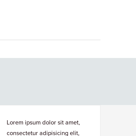
Lorem ipsum dolor sit amet,
Lorem
consectetur adipisicing elit,
conse