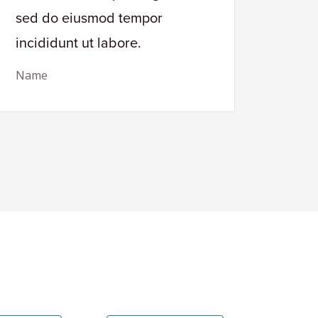
sed do eiusmod tempor
sed 
incididunt ut labore.
incid
Name
Name