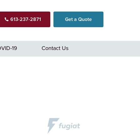
613-237-2871
Get a Quote
VID-19
Contact Us