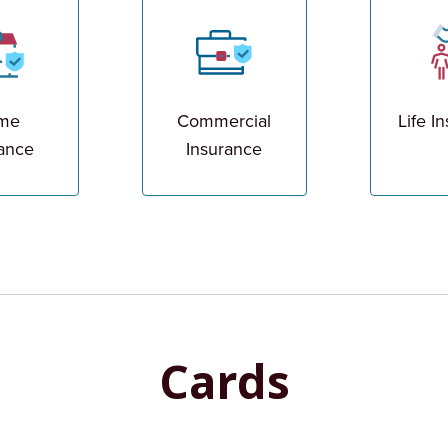
me
Commercial
Life I
rance
Insurance
Cards